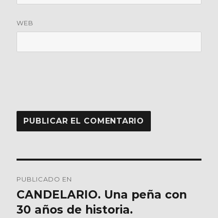
WEB
Navegación
PUBLICADO EN
de
CANDELARIO. Una peña con
30 años de historia.
entradas