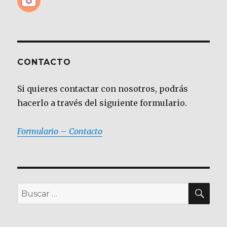
CONTACTO
Si quieres contactar con nosotros, podrás
hacerlo a través del siguiente formulario.
Formulario – Contacto
BU
Buscar
por: