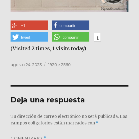
+1
compartir
tweet
compartir
(Visited 2 times, 1 visits today)
Publicado
Tamaño
agosto 24, 2023
1920 × 2560
el
completo
Deja una respuesta
Tu dirección de correo electrónico no será publicada.
Los
campos obligatorios están marcados con
*
COMENTARIO
*