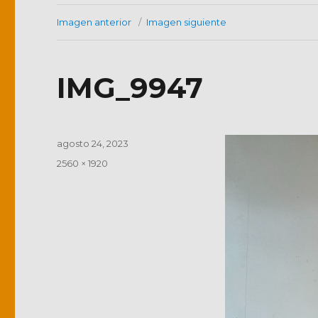
Imagen anterior
Imagen siguiente
IMG_9947
Publicado
agosto 24, 2023
el
Tamaño
2560 × 1920
completo