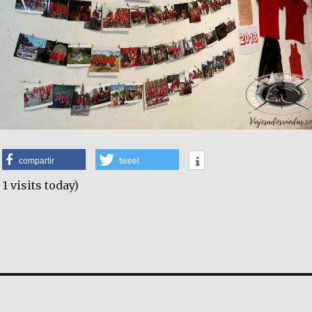
compartir
tweet
 1 visits today)