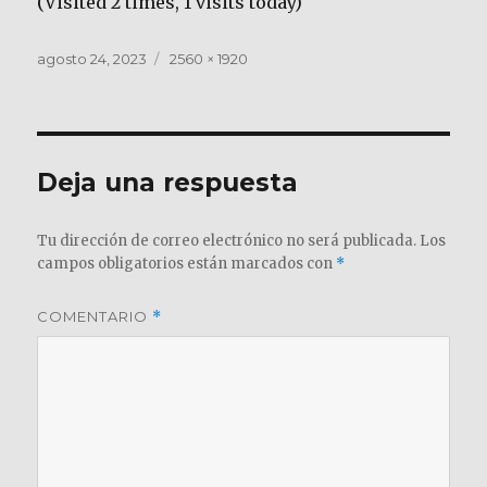
(Visited 2 times, 1 visits today)
Publicado
Tamaño
agosto 24, 2023
2560 × 1920
el
completo
Deja una respuesta
Tu dirección de correo electrónico no será publicada.
Los
campos obligatorios están marcados con
*
COMENTARIO
*