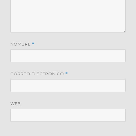
NOMBRE
*
CORREO ELECTRÓNICO
*
WEB