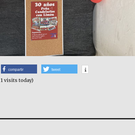
compartir
tweet
 1 visits today)