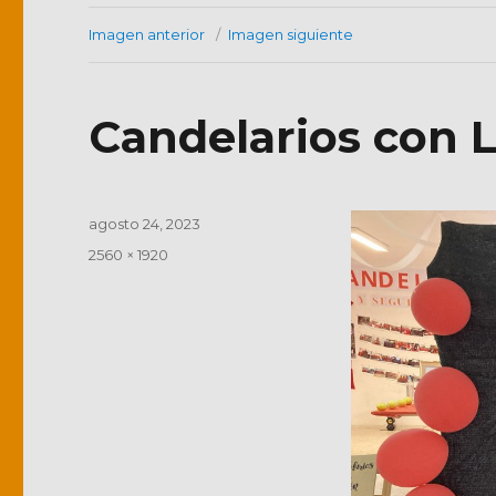
Imagen anterior
Imagen siguiente
Candelarios con L
Publicado
agosto 24, 2023
el
Tamaño
2560 × 1920
completo