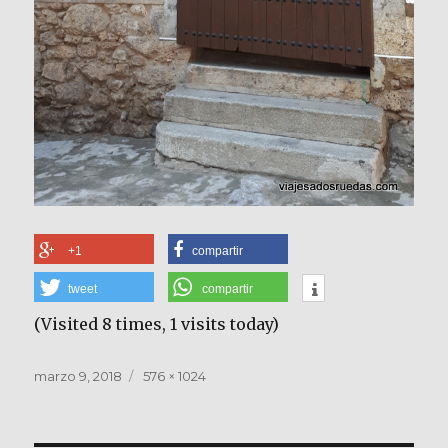
+1
compartir
tweet
compartir
(Visited 8 times, 1 visits today)
Publicado
Tamaño
marzo 9, 2018
576 × 1024
el
completo