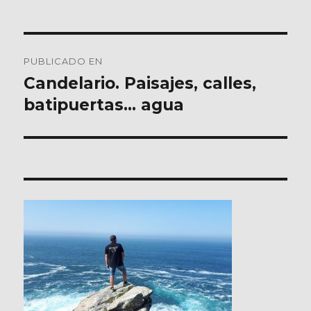
Navegación
PUBLICADO EN
de
Candelario. Paisajes, calles,
batipuertas… agua
entradas