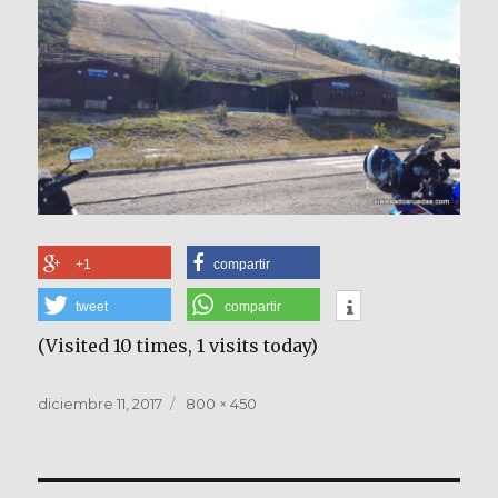
+1
compartir
tweet
compartir
(Visited 10 times, 1 visits today)
Publicado
Tamaño
diciembre 11, 2017
800 × 450
el
completo