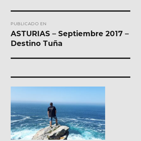
Navegación
PUBLICADO EN
de
ASTURIAS – Septiembre 2017 –
Destino Tuña
entradas