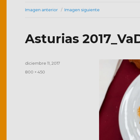
Imagen anterior
Imagen siguiente
Asturias 2017_VaD
Publicado
diciembre 11, 2017
el
Tamaño
800 × 450
completo