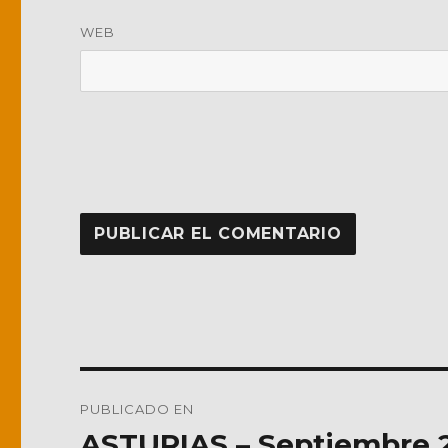
WEB
Navegación
PUBLICADO EN
de
ASTURIAS – Septiembre 2