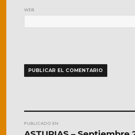
WEB
Navegación
PUBLICADO EN
de
ASTURIAS – Septiembre 2