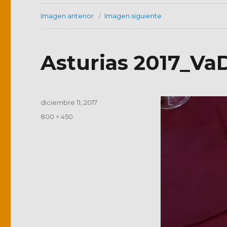
Imagen anterior
Imagen siguiente
Asturias 2017_VaD
Publicado
diciembre 11, 2017
el
Tamaño
800 × 450
completo