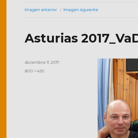
Imagen anterior
Imagen siguiente
Asturias 2017_VaD
Publicado
diciembre 11, 2017
el
Tamaño
800 × 450
completo