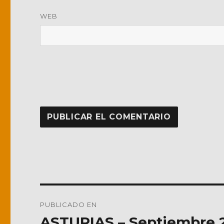
WEB
Navegación
PUBLICADO EN
de
ASTURIAS – Septiembre 2