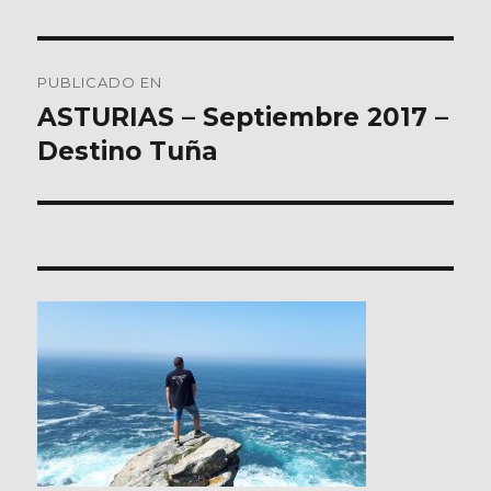
Navegación
PUBLICADO EN
de
ASTURIAS – Septiembre 2017 –
Destino Tuña
entradas