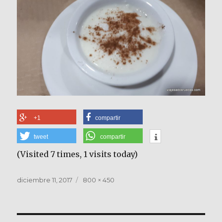
+1
compartir
tweet
compartir
(Visited 7 times, 1 visits today)
Publicado
Tamaño
diciembre 11, 2017
800 × 450
el
completo