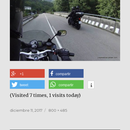
+1
compartir
tweet
compartir
(Visited 7 times, 1 visits today)
Publicado
Tamaño
diciembre 11, 2017
800 × 485
el
completo