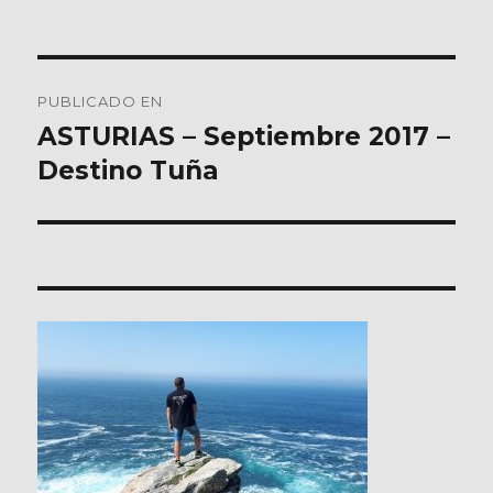
Navegación
PUBLICADO EN
de
ASTURIAS – Septiembre 2017 –
Destino Tuña
entradas