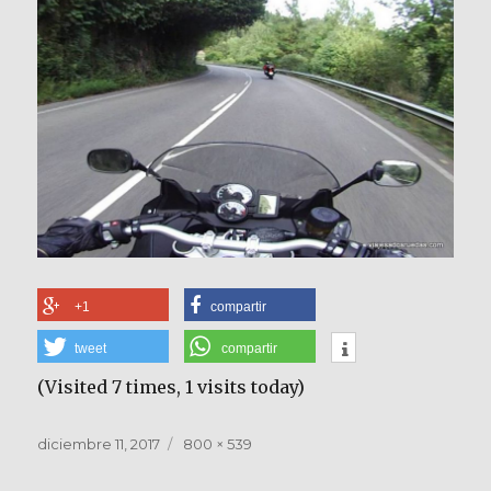
+1
compartir
tweet
compartir
(Visited 7 times, 1 visits today)
Publicado
Tamaño
diciembre 11, 2017
800 × 539
el
completo