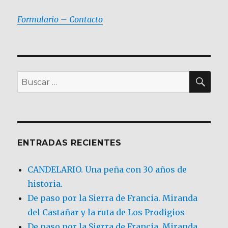
Formulario – Contacto
BU
Buscar
por:
ENTRADAS RECIENTES
CANDELARIO. Una peña con 30 años de
historia.
De paso por la Sierra de Francia. Miranda
del Castañar y la ruta de Los Prodigios
De paso por la Sierra de Francia, Miranda