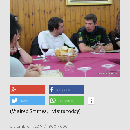
+1
compartir
tweet
compartir
(Visited 5 times, 1 visits today)
Publicado
Tamaño
diciembre 11, 2017
800 × 600