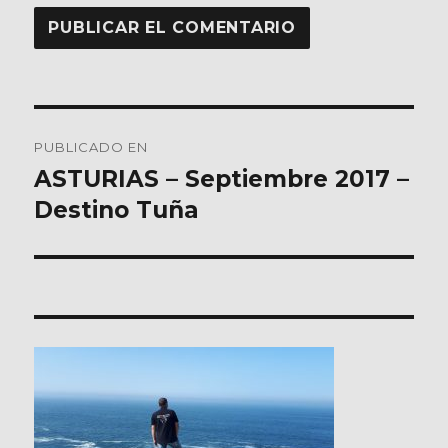
Navegación
PUBLICADO EN
de
ASTURIAS – Septiembre 2017 –
Destino Tuña
entradas