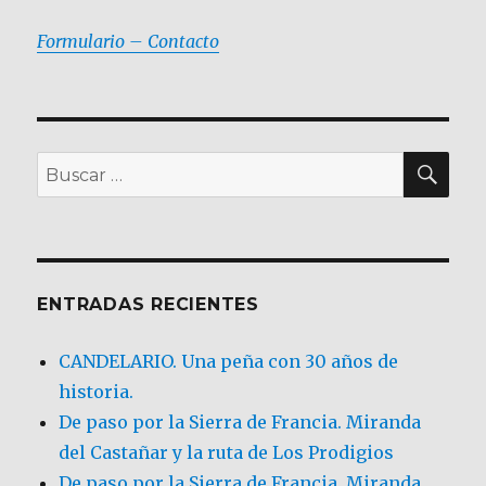
Formulario – Contacto
BU
Buscar
por:
ENTRADAS RECIENTES
CANDELARIO. Una peña con 30 años de
historia.
De paso por la Sierra de Francia. Miranda
del Castañar y la ruta de Los Prodigios
De paso por la Sierra de Francia, Miranda