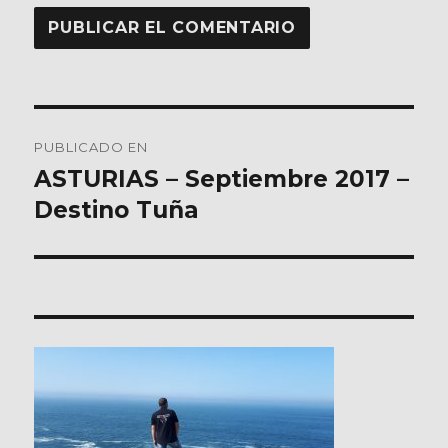
Navegación
PUBLICADO EN
de
ASTURIAS – Septiembre 2017 –
Destino Tuña
entradas