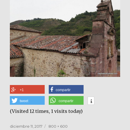
+1
compartir
tweet
compartir
(Visited 12 times, 1 visits today)
Publicado
Tamaño
diciembre 11, 2017
800 × 600