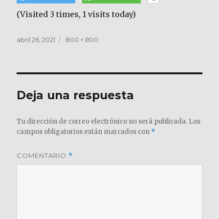
(Visited 3 times, 1 visits today)
Publicado
Tamaño
abril 26, 2021
800 × 800
el
completo
Deja una respuesta
Tu dirección de correo electrónico no será publicada.
Los
campos obligatorios están marcados con
*
COMENTARIO
*