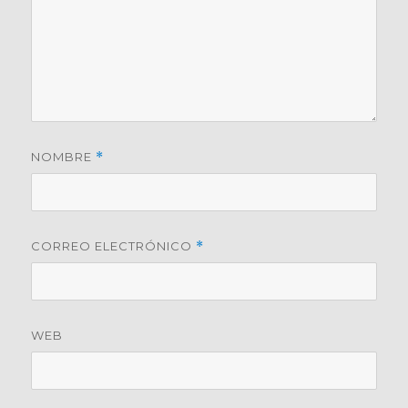
NOMBRE
*
CORREO ELECTRÓNICO
*
WEB