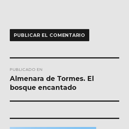
Navegación
PUBLICADO EN
de
Almenara de Tormes. El
bosque encantado
entradas