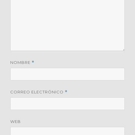
NOMBRE
*
CORREO ELECTRÓNICO
*
WEB