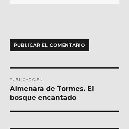
Navegación
PUBLICADO EN
de
Almenara de Tormes. El
bosque encantado
entradas