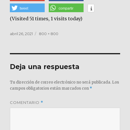
tweet
compartir
(Visited 51 times, 1 visits today)
Publicado
Tamaño
abril 26, 2021
800 × 800
el
completo
Deja una respuesta
Tu dirección de correo electrónico no será publicada.
Los
campos obligatorios están marcados con
*
COMENTARIO
*