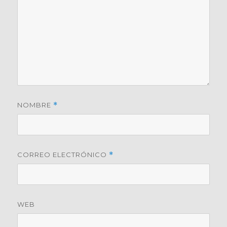
NOMBRE
*
CORREO ELECTRÓNICO
*
WEB