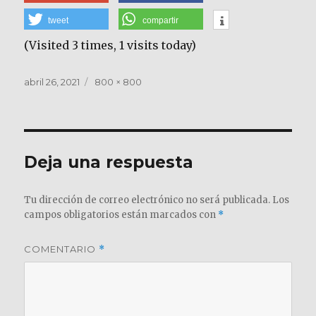
tweet
compartir
(Visited 3 times, 1 visits today)
Publicado
Tamaño
abril 26, 2021
800 × 800
el
completo
Deja una respuesta
Tu dirección de correo electrónico no será publicada.
Los
campos obligatorios están marcados con
*
COMENTARIO
*