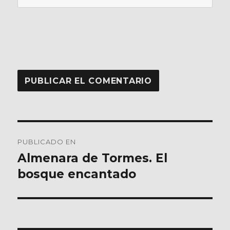
Navegación
PUBLICADO EN
de
Almenara de Tormes. El
bosque encantado
entradas