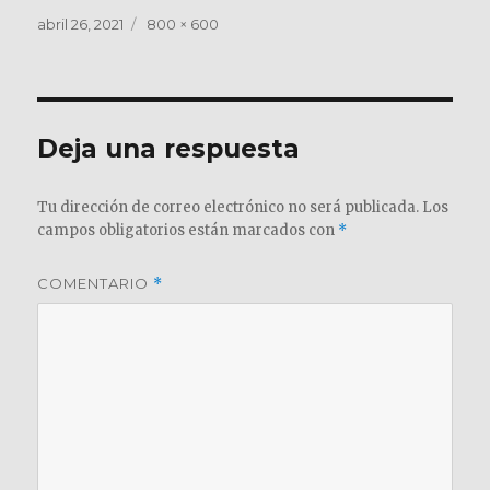
Publicado
Tamaño
abril 26, 2021
800 × 600
el
completo
Deja una respuesta
Tu dirección de correo electrónico no será publicada.
Los
campos obligatorios están marcados con
*
COMENTARIO
*