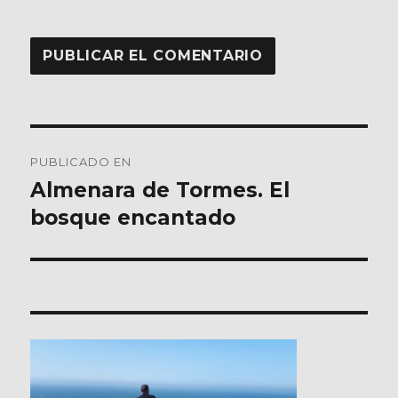
Navegación
PUBLICADO EN
de
Almenara de Tormes. El
bosque encantado
entradas