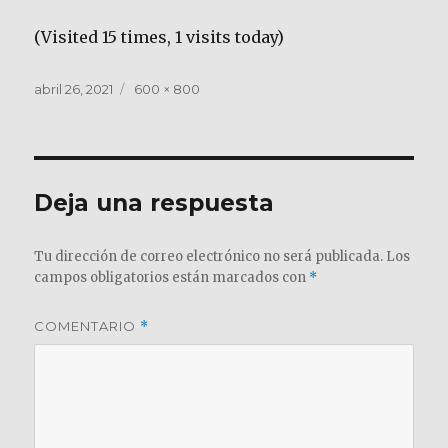
(Visited 15 times, 1 visits today)
Publicado
abril 26, 2021
Tamaño
600 × 800
el
completo
Deja una respuesta
Tu dirección de correo electrónico no será publicada.
Los
campos obligatorios están marcados con
*
COMENTARIO
*