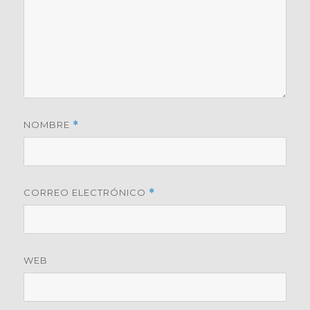
NOMBRE
*
CORREO ELECTRÓNICO
*
WEB