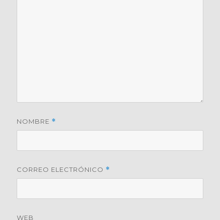
NOMBRE
*
CORREO ELECTRÓNICO
*
WEB