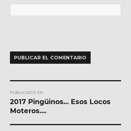
Navegación
PUBLICADO EN
de
2017 Pingüinos… Esos Locos
Moteros….
entradas