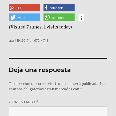
+1
compartir
tweet
compartir
(Visited 7 times, 1 visits today)
Publicado
Tamaño
abril 19, 2017
672 × 743
el
completo
Deja una respuesta
Tu dirección de correo electrónico no será publicada.
Los
campos obligatorios están marcados con
*
COMENTARIO
*