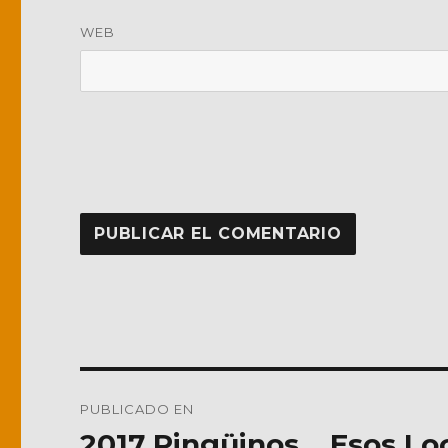
WEB
Navegación
PUBLICADO EN
de
2017 Pingüinos… Esos Lo