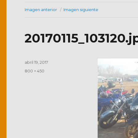
Imagen anterior
Imagen siguiente
20170115_103120.j
Publicado
abril 19, 2017
el
Tamaño
800 × 450
completo