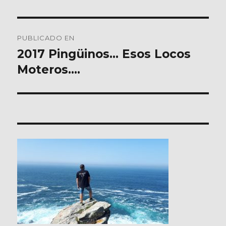
Navegación
PUBLICADO EN
de
2017 Pingüinos… Esos Locos
Moteros….
entradas