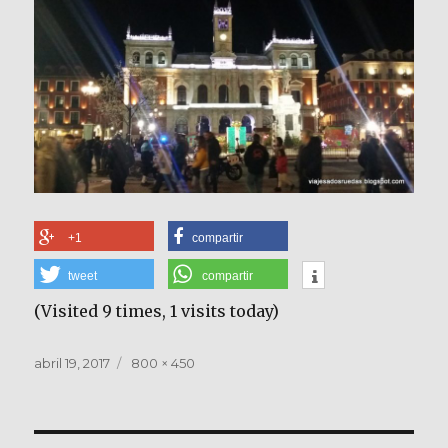
+1
compartir
tweet
compartir
(Visited 9 times, 1 visits today)
Publicado
Tamaño
abril 19, 2017
800 × 450
el
completo