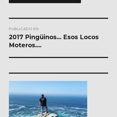
Navegación
PUBLICADO EN
de
2017 Pingüinos… Esos Locos
Moteros….
entradas