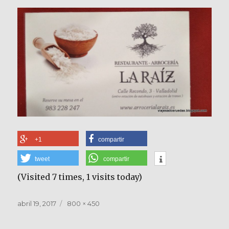
+1
compartir
tweet
compartir
(Visited 7 times, 1 visits today)
Publicado
Tamaño
abril 19, 2017
800 × 450
el
completo