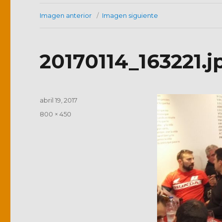
Imagen anterior
Imagen siguiente
20170114_163221.j
Publicado
abril 19, 2017
el
Tamaño
800 × 450
completo