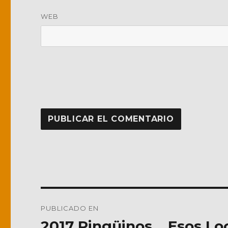
WEB
Navegación
PUBLICADO EN
de
2017 Pingüinos… Esos Lo