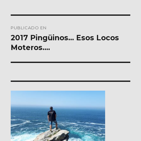
Navegación
PUBLICADO EN
de
2017 Pingüinos… Esos Locos
Moteros….
entradas