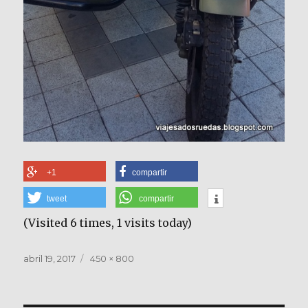
+1
compartir
tweet
compartir
(Visited 6 times, 1 visits today)
Publicado
Tamaño
abril 19, 2017
450 × 800
el
completo