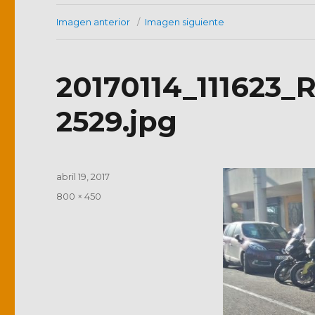
Imagen anterior
Imagen siguiente
20170114_111623_
2529.jpg
Publicado
abril 19, 2017
el
Tamaño
800 × 450
completo